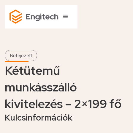
Befejezett
Kétütemű
munkásszálló
kivitelezés – 2×199 fő
Kulcsinformációk