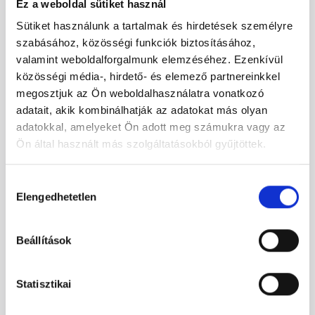
Ez a weboldal sütiket használ
Sütiket használunk a tartalmak és hirdetések személyre
szabásához, közösségi funkciók biztosításához,
valamint weboldalforgalmunk elemzéséhez. Ezenkívül
közösségi média-, hirdető- és elemező partnereinkkel
megosztjuk az Ön weboldalhasználatra vonatkozó
adatait, akik kombinálhatják az adatokat más olyan
adatokkal, amelyeket Ön adott meg számukra vagy az
Ön által használt más szolgáltatásokból gyűjtöttek.
Hozzájárulás
Elengedhetetlen
kiválasztása
Beállítások
Hasonló projektben gondolkodik?
Vegye fel velünk a
Statisztikai
kapcsolatot!