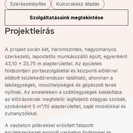
Szerkezetépítés
Kulcsrakész átadás
Szolgáltatásaink megtekintése
Projektleírás
A projekt során két, háromszintes, hagyományos
szerkezetű, lapostetős munkásszálló épült, egyenként
43,10 x 23,75 m alapterülettel. Az épületek
földszintjén portaszolgálattal és központi előtérrel
ellátott közlekedőrendszer található, ahonnan a
lakóegységek, mosóhelyiségek és gépészeti terek
nyílnak. Az emeleteken a szállóegységek kialakítása
az előírásoknak megfelelő: legfeljebb ötágyas szobák,
szobánként 5 m²/fő alapterülettel, saját mosdókkal és
zuhanyzókkal.
A vasbeton pillérekkel erősített falazott
épületszerkezet monolit vasbeton födémmel és