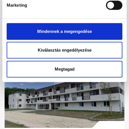
Marketing
Elérhetőségeink
Mindennek a megengedése
Kiválasztás engedélyezése
További projektjeink
Megtagad