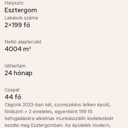
Helyszín
Esztergom
Lakások száma
2×199 fő
Nettó alapterület
4004 m²
Időtartam
24 hónap
Csapat
44 fő
Cégünk 2023-ban két, szomszédos telken épülő,
földszint + 2 emeletes, egyenként 199 fő
befogadására alkalmas munkásszálló kivitelezését
kezdte meg Esztergomban. Az épületek modern,